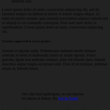
molestie nisl.
Lorem ipsum dolor sit amet, consectetur adipisicing elit, sed do
eiusmod tempor incididunt ut labore et dolore magna aliqua. Ut
enim ad minim veniam, quis nostrud exercitation ullamco laboris nisi
ut aliquip ex ea commodo consequat. Duis aute irure dolor in
reprehenderit. Lorem ipsum dolor sit amet, consectetur adipiscing
elit.
Creative approach to every project
Aenean et egestas nulla. Pellentesque habitant morbi tristique
senectus et netus et malesuada fames ac turpis egestas. Fusce
gravida, ligula non molestie tristique, justo elit blandit risus, blandit
maximus augue magna accumsan ante. Duis id mi tristique, pulvinar
neque at, lobortis tortor.
Stet clita kasd gubergren, no sea sanctus
est labore et dolore. By
Kevin Smith