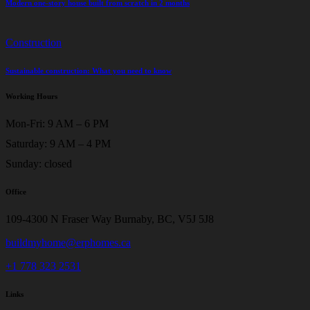
Modern one-story house built from scratch in 2 months
Construction
Sustainable construction: What you need to know
Working Hours
Mon-Fri: 9 AM – 6 PM
Saturday: 9 AM – 4 PM
Sunday: closed
Office
109-4300 N Fraser Way Burnaby, BC, V5J 5J8
buildmyhome@erphomes.ca
+1 778 323 2531
Links