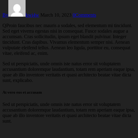
By
kwi4w
March 10, 2023
0
Comments
Q
Proin faucibus nec mauris a sodales, sed elementum mi tincidunt.
Sed eget viverra egestas nisi in consequat. Fusce sodales augue a
accumsan. Cras sollicitudin, ipsum eget blandit pulvinar. Integer
tincidunt. Cras dapibus. Vivamus elementum semper nisi. Aenean
vulputate eleifend tellus. Aenean leo ligula, porttitor eu, consequat
vitae, eleifend ac, enim.
Sed ut perspiciatis, unde omnis iste natus error sit voluptatem
accusantium doloremque laudantium, totam rem aperiam eaque ipsa,
quae ab illo inventore veritatis et quasi architecto beatae vitae dicta
sunt, explicabo.
At vero eos et accusam
Sed ut perspiciatis, unde omnis iste natus error sit voluptatem
accusantium doloremque laudantium, totam rem aperiam eaque ipsa,
quae ab illo inventore veritatis et quasi architecto beatae vitae dicta
sunt.