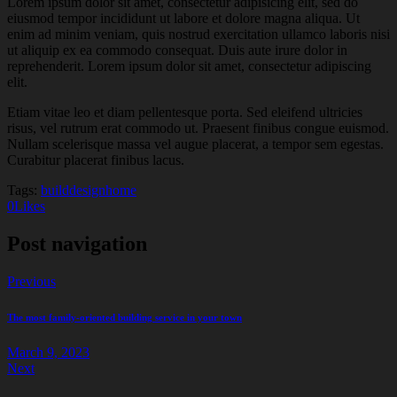
Lorem ipsum dolor sit amet, consectetur adipisicing elit, sed do
eiusmod tempor incididunt ut labore et dolore magna aliqua. Ut
enim ad minim veniam, quis nostrud exercitation ullamco laboris nisi
ut aliquip ex ea commodo consequat. Duis aute irure dolor in
reprehenderit. Lorem ipsum dolor sit amet, consectetur adipiscing
elit.
Etiam vitae leo et diam pellentesque porta. Sed eleifend ultricies
risus, vel rutrum erat commodo ut. Praesent finibus congue euismod.
Nullam scelerisque massa vel augue placerat, a tempor sem egestas.
Curabitur placerat finibus lacus.
Tags:
build
design
home
0
Likes
Post navigation
Previous
The most family-oriented building service in your town
March 9, 2023
Next