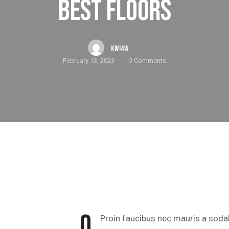
BEST FLOORS
KWI4W
February 13, 2023
0
Comments
Q
Proin faucibus nec mauris a sod