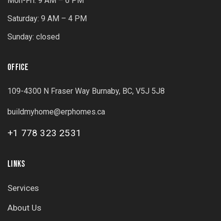
Mon-Fri: 9 AM – 6 PM
Saturday: 9 AM – 4 PM
Sunday: closed
OFFICE
109-4300 N Fraser Way Burnaby, BC, V5J 5J8
buildmyhome@erphomes.ca
+1 778 323 2531
LINKS
Services
About Us