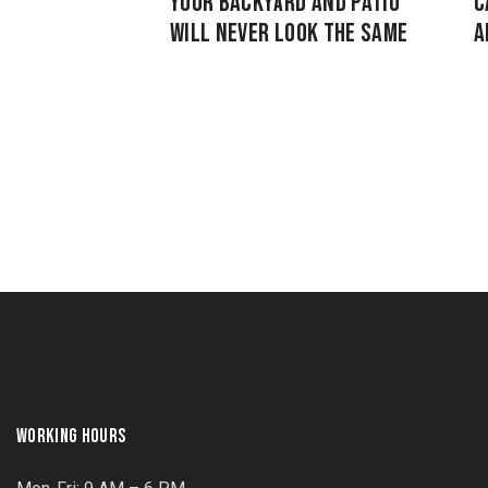
YOUR BACKYARD AND PATIO
C
WILL NEVER LOOK THE SAME
A
WORKING HOURS