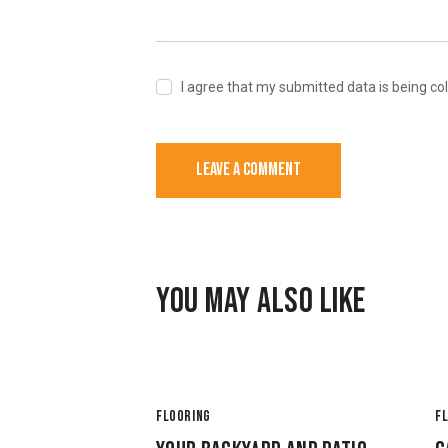
I agree that my submitted data is being co
YOU MAY ALSO LIKE
FLOORING
F