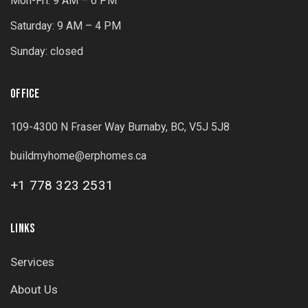
Mon-Fri: 9 AM – 6 PM
Saturday: 9 AM – 4 PM
Sunday: closed
OFFICE
109-4300 N Fraser Way Burnaby, BC, V5J 5J8
buildmyhome@erphomes.ca
+1 778 323 2531
LINKS
Services
About Us