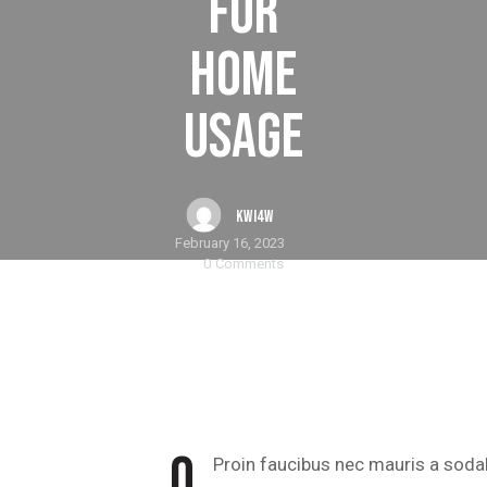
FOR
HOME
USAGE
KWI4W
February 16, 2023
0
Comments
Q
Proin faucibus nec mauris a sod