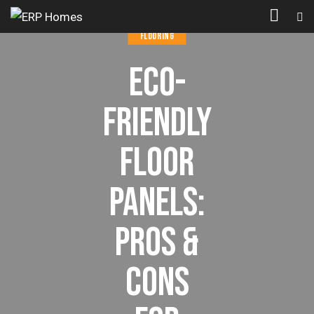
FLOORING
ECO-
FRIENDLY
FLOOR
PANELS:
PROS &
CONS