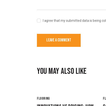
I agree that my submitted data is being co
YOU MAY ALSO LIKE
FLOORING
F