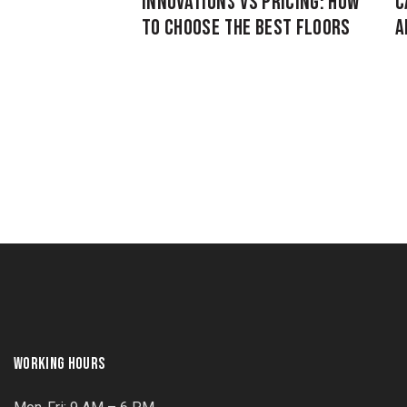
INNOVATIONS VS PRICING: HOW
C
TO CHOOSE THE BEST FLOORS
A
WORKING HOURS